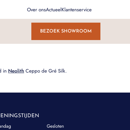
Over ons
Actueel
Klantenservice
BEZOEK SHOWROOM
d in
Neolith
Ceppo de Gré Silk.
ENINGSTIJDEN
andag
Gesloten