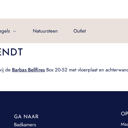
egels
Natuursteen
Outlet
ENDT
wij de
Barbas Bellfires
Box 20-52 met vloerplaat en achterwan
OP
GA NAAR
Ma
Badkamers