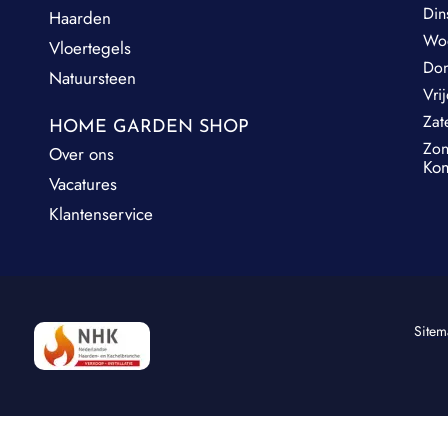
Din
Haarden
Wo
Vloertegels
Do
Natuursteen
Vri
Zat
HOME GARDEN SHOP
Zo
Over ons
Kom
Vacatures
Klantenservice
Site