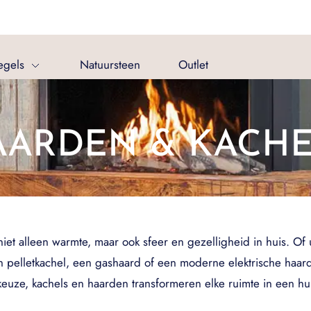
egels
Natuursteen
Outlet
AARDEN & KACHE
t alleen warmte, maar ook sfeer en gezelligheid in huis. Of u
 pelletkachel, een gashaard of een moderne elektrische haard, e
euze, kachels en haarden transformeren elke ruimte in een hui