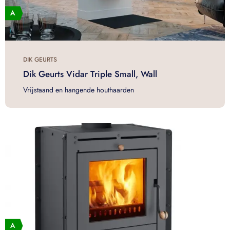
DIK GEURTS
Dik Geurts Vidar Triple Small, Wall
Vrijstaand en hangende houthaarden