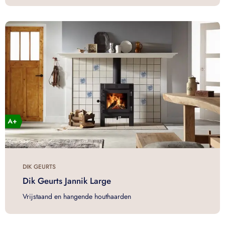
DIK GEURTS
Dik Geurts Jannik Large
Vrijstaand en hangende houthaarden