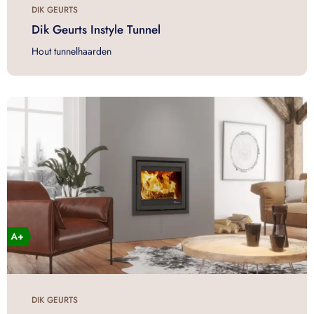
DIK GEURTS
Dik Geurts Instyle Tunnel
Hout tunnelhaarden
DIK GEURTS