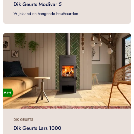
Dik Geurts Modivar 5
Vrijstaand en hangende houthaarden
DIK GEURTS
Dik Geurts Lars 1000