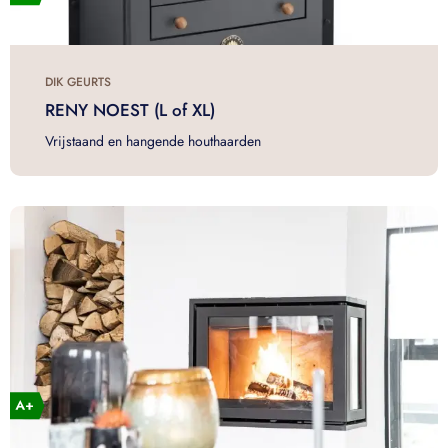
DIK GEURTS
RENY NOEST (L of XL)
Vrijstaand en hangende houthaarden