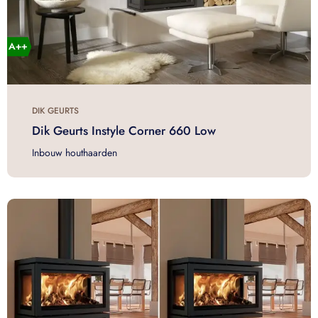
DIK GEURTS
Dik Geurts Instyle Corner 660 Low
Inbouw houthaarden