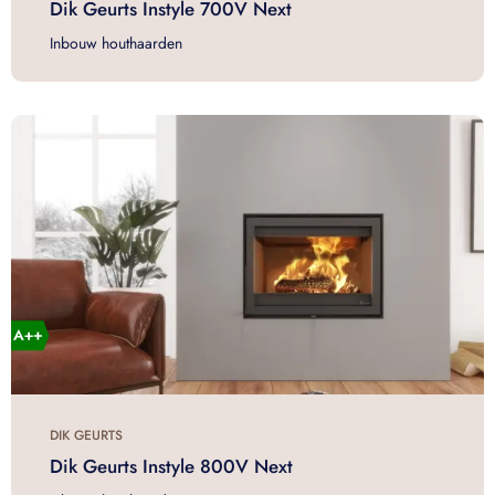
Dik Geurts Instyle 700V Next
Inbouw houthaarden
DIK GEURTS
Dik Geurts Instyle 800V Next