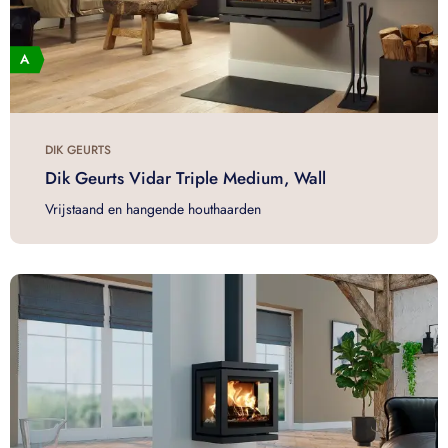
DIK GEURTS
Dik Geurts Vidar Triple Medium, Wall
Vrijstaand en hangende houthaarden