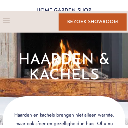
BEZOEK SHOWROOM
HAARDEN &
KACHELS
Haarden en kachels brengen niet alleen warmte,
maar ook sfeer en gezelligheid in huis. Of u nu