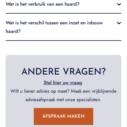
Wat is het verbruik van een haard?
Wat is het verschil tussen een inzet en inbouw
haard?
ANDERE VRAGEN?
Stel hier uw vraag
.
Wilt u liever advies op maat? Maak een vrijblijvende
adviesafspraak met onze specialisten.
AFSPRAAK MAKEN