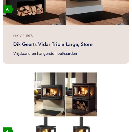
DIK GEURTS
Dik Geurts Vidar Triple Large, Store
Vrijstaand en hangende houthaarden