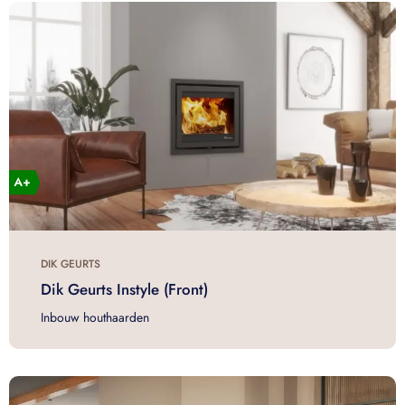
DIK GEURTS
Dik Geurts Instyle (Front)
Inbouw houthaarden