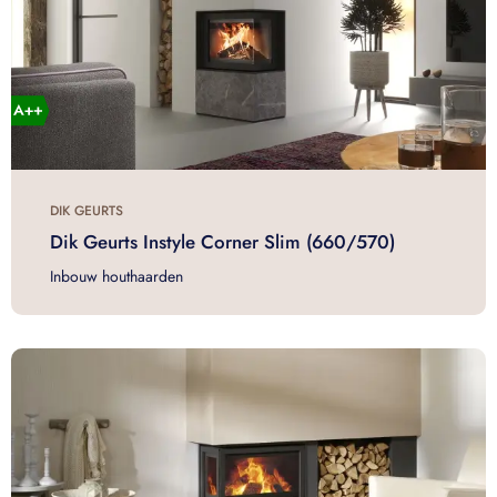
DIK GEURTS
Dik Geurts Instyle Corner Slim (660/570)
Inbouw houthaarden