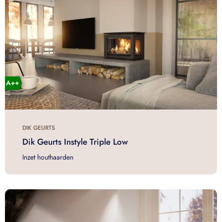
DIK GEURTS
Dik Geurts Instyle Triple Low
Inzet houthaarden