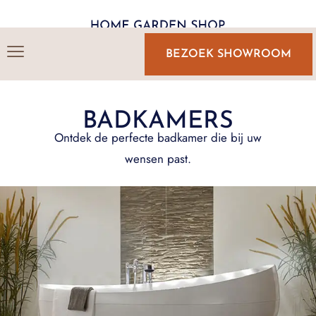
BEZOEK SHOWROOM
MAAK EEN AFSPRAAK MET ONZE
BADKAMERS
BADKAMERONTWERPER
Ontdek de perfecte badkamer die bij uw
wensen past.
GRATIS ADVIESGESPREK