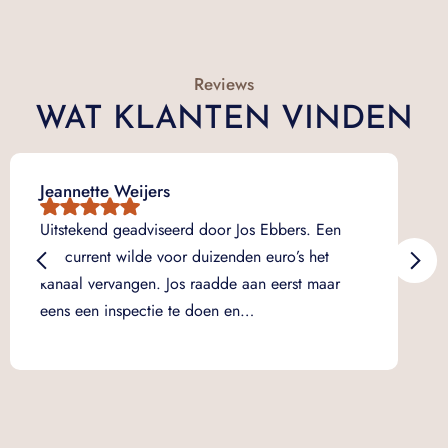
Reviews
WAT KLANTEN VINDEN
Jeannette Weijers
Ma
Dui
Uitstekend geadviseerd door Jos Ebbers. Een
ov
concurrent wilde voor duizenden euro’s het
ops
kanaal vervangen. Jos raadde aan eerst maar
na
eens een inspectie te doen en…
ve