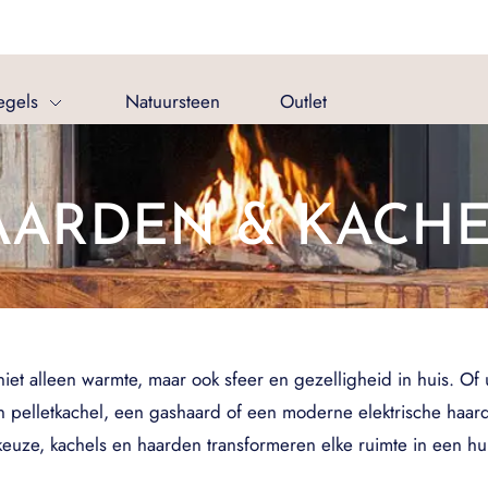
egels
Natuursteen
Outlet
AARDEN & KACHE
t alleen warmte, maar ook sfeer en gezelligheid in huis. Of u
 pelletkachel, een gashaard of een moderne elektrische haard, e
euze, kachels en haarden transformeren elke ruimte in een hui