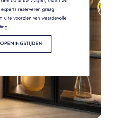
rden op al uw vragen, raden we
 experts reserveren graag
om u te voorzien van waardevolle
ting.
OPENINGSTIJDEN