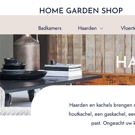
Badkamers
Haarden
Vloert
H
Haarden en kachels brengen nie
houtkachel, een gaskachel, een
past. Ongeacht uw k