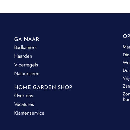
OP
GA NAAR
Ma
Badkamers
Din
Haarden
Wo
Vloertegels
Do
Natuursteen
Vri
Zat
HOME GARDEN SHOP
Zo
Over ons
Kom
Vacatures
Klantenservice