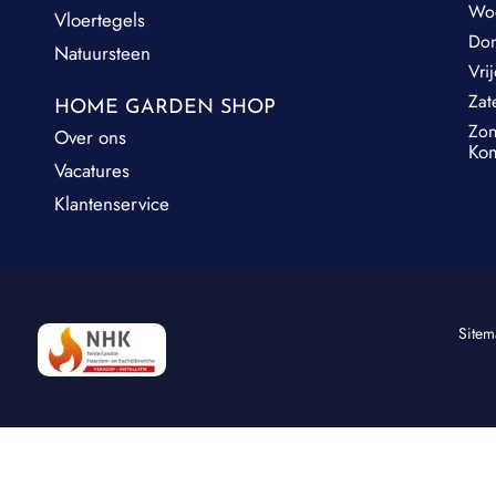
Wo
Vloertegels
Do
Natuursteen
Vri
Zat
HOME GARDEN SHOP
Zo
Over ons
Kom
Vacatures
Klantenservice
Site