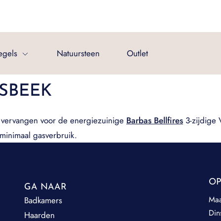
egels
Natuursteen
Outlet
SBEEK
vervangen voor de energiezuinige
Barbas Bellfires
3-zijdige 
inimaal gasverbruik.
OP
GA NAAR
Ma
Badkamers
Din
Haarden