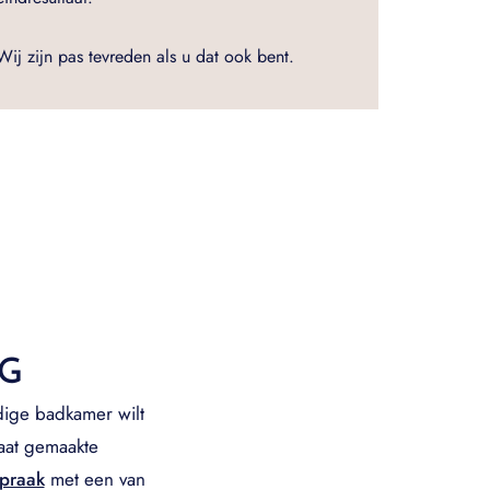
Wij zijn pas tevreden als u dat ook bent.
IG
dige badkamer wilt
maat gemaakte
spraak
met een van