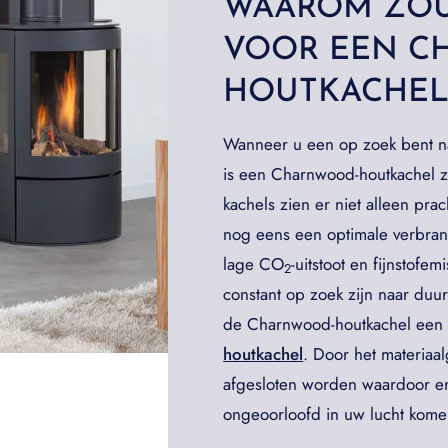
WAAROM ZOU
VOOR EEN 
HOUTKACHE
Wanneer u een op zoek bent 
is een Charnwood-houtkachel 
kachels zien er niet alleen prac
nog eens een optimale verbran
lage CO
-uitstoot en fijnstofem
2
constant op zoek zijn naar duu
de Charnwood-houtkachel een 
houtkachel
. Door het materiaa
afgesloten worden waardoor er
ongeoorloofd in uw lucht kome