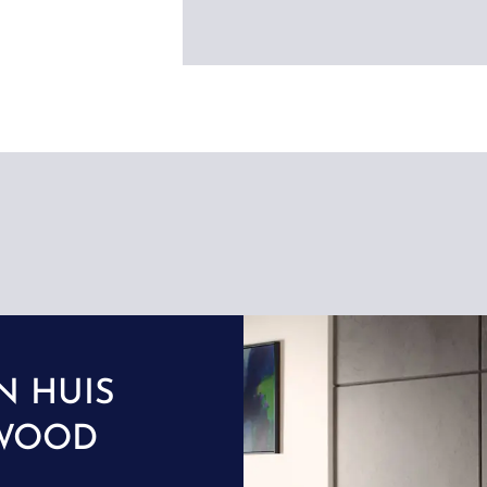
N HUIS
WOOD