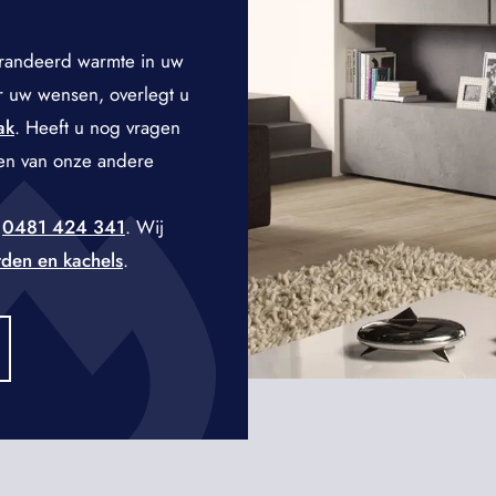
randeerd warmte in uw
r uw wensen, overlegt u
ak
. Heeft u nog vragen
en van onze andere
p
0481 424 341
. Wij
den en kachels
.