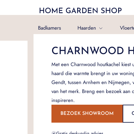
Badkamers
Haarden
Vloert
CHARNWOOD H
Met een Charnwood houtkachel kiest u v
haard die warmte brengt in uw wonin
Gendt, tussen Arnhem en Nijmegen, vin
van het merk. Breng een bezoek aan 
inspireren.
BEZOEK SHOWROOM
Gratis deskundig advies