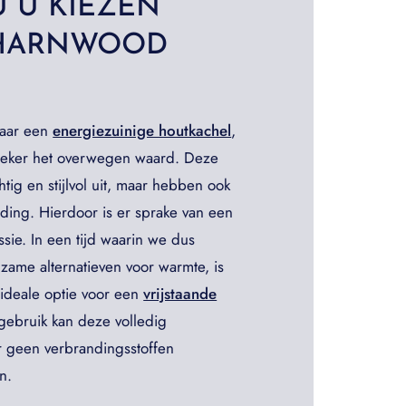
 U KIEZEN
CHARNWOOD
L
naar een
energiezuinige houtkachel
,
zeker het overwegen waard. Deze
htig en stijlvol uit, maar hebben ook
ding. Hierdoor is er sprake van een
issie. In een tijd waarin we dus
rzame alternatieven voor warmte, is
ideale optie voor een
vrijstaande
lgebruik kan deze volledig
 geen verbrandingsstoffen
n.