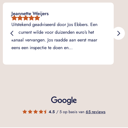
Jeannette Weijers
Ma
Dui
Uitstekend geadviseerd door Jos Ebbers. Een
ov
concurrent wilde voor duizenden euro’s het
ops
kanaal vervangen. Jos raadde aan eerst maar
na
eens een inspectie te doen en…
ve
4.5
/ 5 op basis van
65 reviews