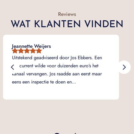
Reviews
WAT KLANTEN VINDEN
Jeannette Weijers
Ma
Dui
Uitstekend geadviseerd door Jos Ebbers. Een
ov
concurrent wilde voor duizenden euro’s het
ops
kanaal vervangen. Jos raadde aan eerst maar
na
eens een inspectie te doen en…
ve