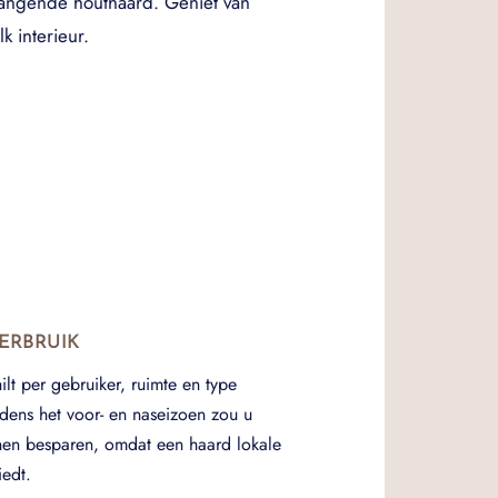
hangende houthaard. Geniet van
k interieur.
ERBRUIK
hilt per gebruiker, ruimte en type
jdens het voor- en naseizoen zou u
nen besparen, omdat een haard lokale
edt.