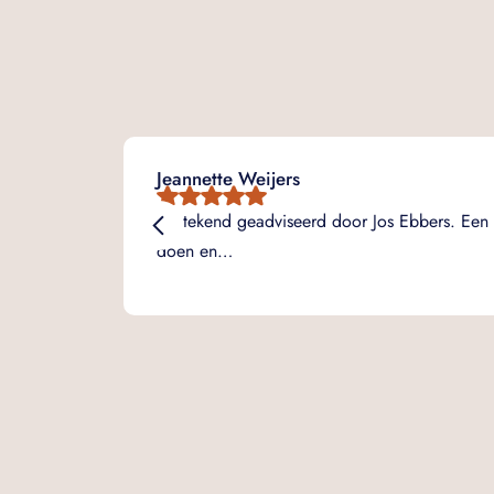
Jeannette Weijers
Uitstekend geadviseerd door Jos Ebbers. Een 
doen en…