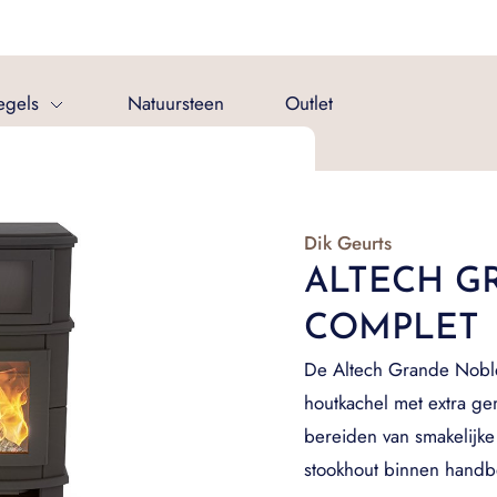
egels
Natuursteen
Outlet
Dik Geurts
ALTECH G
COMPLET
De Altech Grande Noblè
houtkachel met extra ge
bereiden van smakelijk
stookhout binnen handb