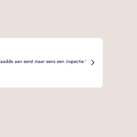
Marijn Hak
Duidelijk, e
raadde aan eerst maar eens een inspectie te
bepaalde op