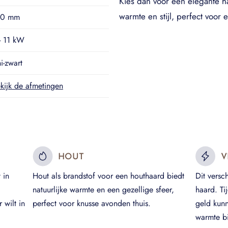
Kies dan voor een elegante 
warmte en stijl, perfect voor el
50 mm
- 11 kW
i-zwart
kijk de afmetingen
HOUT
V
 in
Hout als brandstof voor een houthaard biedt
Dit versc
natuurlijke warmte en een gezellige sfeer,
haard. Ti
 wilt in
perfect voor knusse avonden thuis.
geld kun
warmte bi