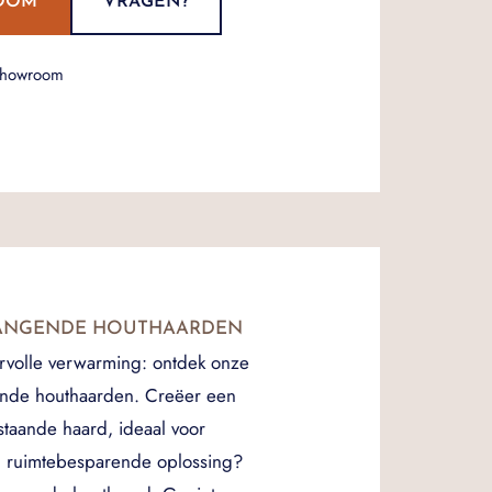
OOM
VRAGEN?
showroom
HANGENDE HOUTHAARDEN
ervolle verwarming: ontdek onze
gende houthaarden. Creëer een
staande haard, ideaal voor
en ruimtebesparende oplossing?