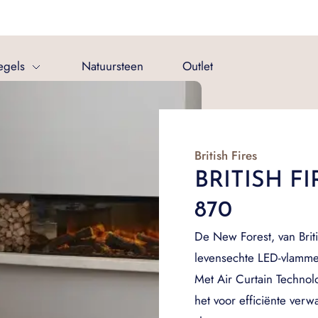
egels
Natuursteen
Outlet
British Fires
BRITISH F
870
De New Forest, van Briti
levensechte LED-vlamme
Met Air Curtain Techno
het voor efficiënte verw