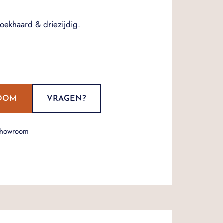
hoekhaard & driezijdig.
OOM
VRAGEN?
showroom