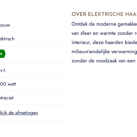
OVER
ELEKTRISCHE HA
Ontdek de moderne gemakken 
nbouw
van sfeer en warmte zonder ro
ektrisch
interieur, deze haarden biede
milieuvriendelijke verwarmings
zonder de noodzaak van een 
v.t.
00 watt
traciet
kijk de afmetingen