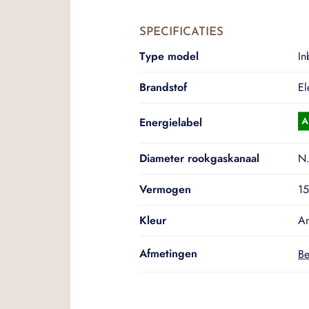
SPECIFICATIES
Type model
I
Brandstof
El
Energielabel
Diameter rookgaskanaal
N.
Vermogen
15
Kleur
An
Afmetingen
Be