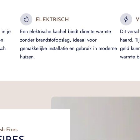
ELEKTRISCH
V
in je
Een elektrische kachel biedt directe warmte
Dit versc
en
zonder brandstofopslag, ideaal voor
haard. Ti
sch
gemakkelijke installatie en gebruik in moderne
geld kun
huizen.
warmte bi
sh Fires