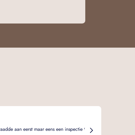
Dik Geurts Instyl
Hout tunnelhaarden
Marijn Hak
Duidelijk, e
raadde aan eerst maar eens een inspectie te
bepaalde op