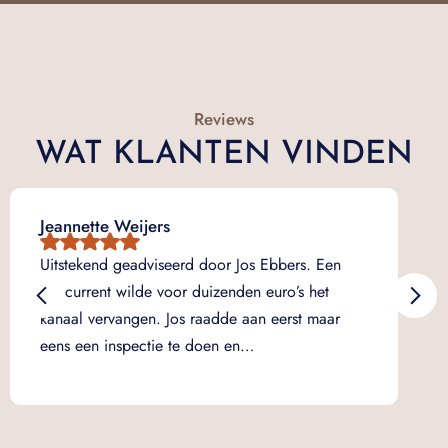
Reviews
WAT KLANTEN VINDEN
Jeannette Weijers
Ma
Dui
Uitstekend geadviseerd door Jos Ebbers. Een
ov
concurrent wilde voor duizenden euro’s het
ops
kanaal vervangen. Jos raadde aan eerst maar
na
eens een inspectie te doen en…
ve