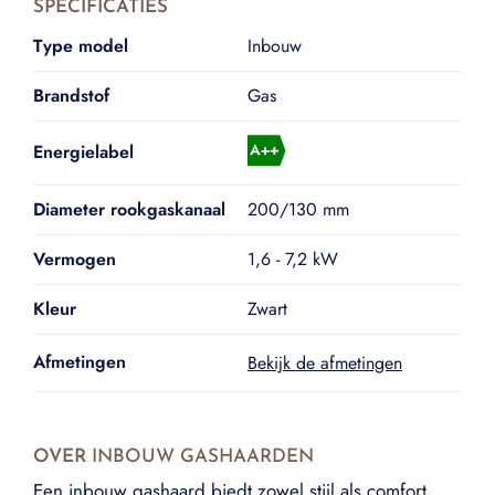
SPECIFICATIES
Type model
Inbouw
Brandstof
Gas
Energielabel
Diameter rookgaskanaal
200/130 mm
Vermogen
1,6 - 7,2 kW
Kleur
Zwart
Afmetingen
Bekijk de afmetingen
OVER
INBOUW GASHAARDEN
Een inbouw gashaard biedt zowel stijl als comfort