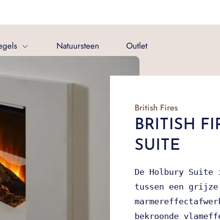
egels
Natuursteen
Outlet
British Fires
BRITISH F
SUITE
De Holbury Suite 
tussen een grijze
marmereffectafwer
bekroonde vlameff