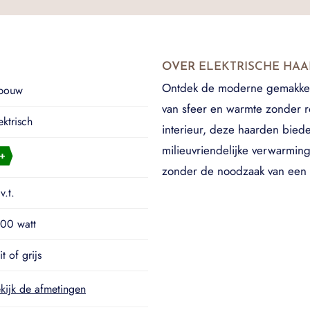
OVER
ELEKTRISCHE HA
Ontdek de moderne gemakken 
nbouw
van sfeer en warmte zonder ro
ektrisch
interieur, deze haarden biede
milieuvriendelijke verwarmings
zonder de noodzaak van een 
v.t.
00 watt
t of grijs
kijk de afmetingen