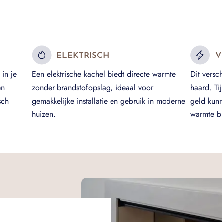
ELEKTRISCH
V
in je
Een elektrische kachel biedt directe warmte
Dit versc
en
zonder brandstofopslag, ideaal voor
haard. Ti
sch
gemakkelijke installatie en gebruik in moderne
geld kun
huizen.
warmte bi