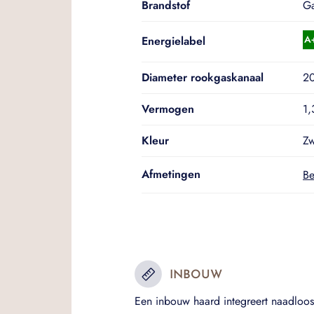
Brandstof
G
Energielabel
Diameter rookgaskanaal
2
Vermogen
1,
Kleur
Zw
Afmetingen
Be
INBOUW
Een inbouw haard integreert naadloos 