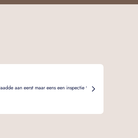
Marijn Hak
Duidelijk, e
raadde aan eerst maar eens een inspectie te
bepaalde op