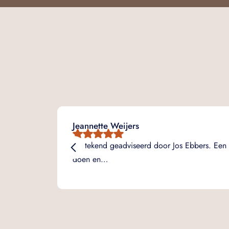
Jeannette Weijers
Uitstekend geadviseerd door Jos Ebbers. Een 
doen en…