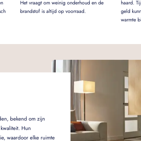
en
Het vraagt om weinig onderhoud en de
haard. Ti
sch
brandstof is altijd op voorraad.
geld kun
warmte bi
den, bekend om zijn
waliteit. Hun
tie, waardoor elke ruimte