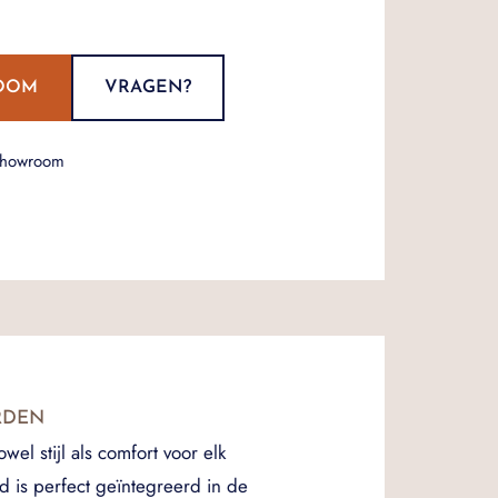
OOM
VRAGEN?
showroom
RDEN
el stijl als comfort voor elk
d is perfect geïntegreerd in de