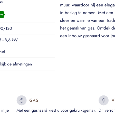
as
muur, waardoor hij een elegan
in beslag te nemen. Met een 
sfeer en warmte van een trad
het gemak van gas. Ontdek de
00/130
een inbouw gashaard voor j
3 - 8,6 kW
art
kijk de afmetingen
GAS
V
in je
Met een gashaard kiest u voor gebruiksgemak.
Dit versc