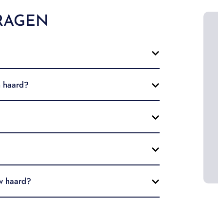
RAGEN
n haard?
uw haard?