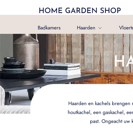
Badkamers
Haarden
Vloert
H
Haarden en kachels brengen nie
houtkachel, een gaskachel, een
past. Ongeacht uw k