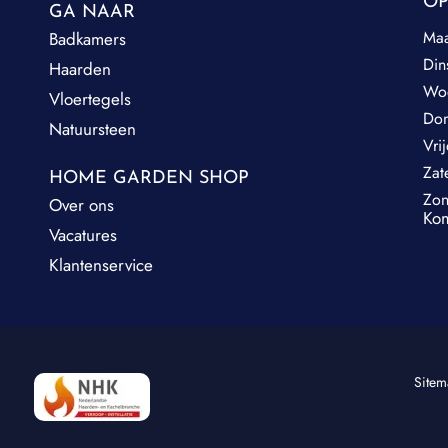
OP
GA NAAR
Ma
Badkamers
Din
Haarden
Wo
Vloertegels
Do
Natuursteen
Vri
Zat
HOME GARDEN SHOP
Zo
Over ons
Kom
Vacatures
Klantenservice
Site