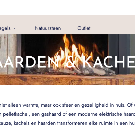
egels
Natuursteen
Outlet
AARDEN & KACHE
t alleen warmte, maar ook sfeer en gezelligheid in huis. Of u
 pelletkachel, een gashaard of een moderne elektrische haard, e
euze, kachels en haarden transformeren elke ruimte in een hui