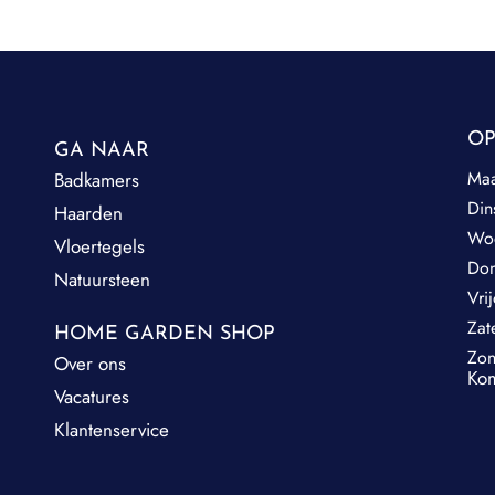
OP
GA NAAR
Ma
Badkamers
Din
Haarden
Wo
Vloertegels
Do
Natuursteen
Vri
Zat
HOME GARDEN SHOP
Zo
Over ons
Kom
Vacatures
Klantenservice