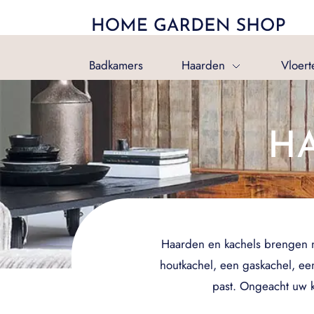
Badkamers
Haarden
Vloert
H
Haarden en kachels brengen nie
houtkachel, een gaskachel, een
past. Ongeacht uw k