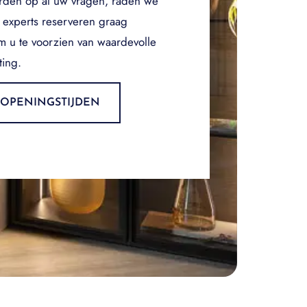
rden op al uw vragen, raden we
 experts reserveren graag
om u te voorzien van waardevolle
ting.
OPENINGSTIJDEN