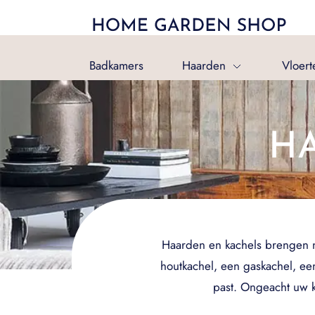
Badkamers
Haarden
Vloert
H
Haarden en kachels brengen nie
houtkachel, een gaskachel, een
past. Ongeacht uw k