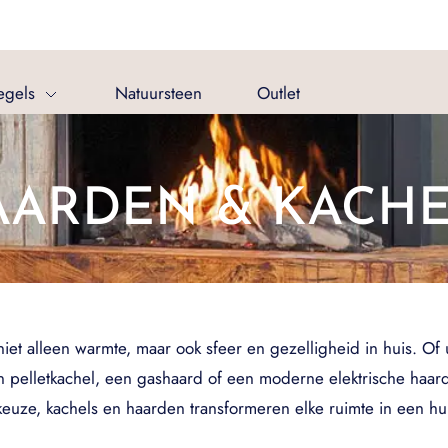
egels
Natuursteen
Outlet
AARDEN & KACHE
t alleen warmte, maar ook sfeer en gezelligheid in huis. Of u
 pelletkachel, een gashaard of een moderne elektrische haard, e
euze, kachels en haarden transformeren elke ruimte in een hui