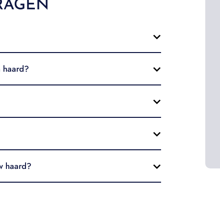
RAGEN
n haard?
uw haard?