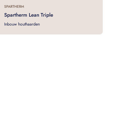
SPARTHERM
Spartherm Lean Triple
Inbouw houthaarden