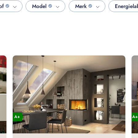
of
Model
Merk
Energiela