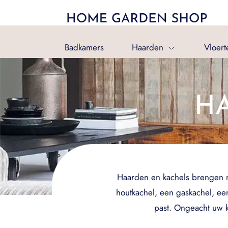
Badkamers
Haarden
Vloert
H
Haarden en kachels brengen nie
houtkachel, een gaskachel, een
past. Ongeacht uw k