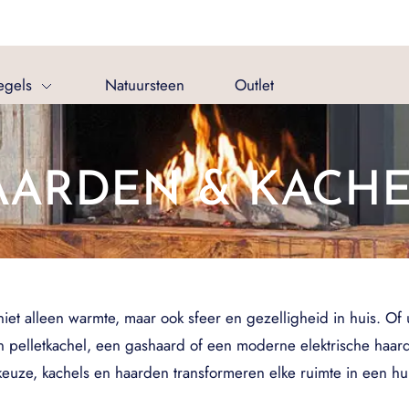
egels
Natuursteen
Outlet
AARDEN & KACHE
t alleen warmte, maar ook sfeer en gezelligheid in huis. Of u
 pelletkachel, een gashaard of een moderne elektrische haard, e
euze, kachels en haarden transformeren elke ruimte in een hui