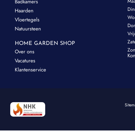
Ma
Badkamers
Din
Haarden
Wo
Vloertegels
Do
Natuursteen
Vri
Zat
HOME GARDEN SHOP
Zo
Over ons
Kom
Vacatures
Klantenservice
Site