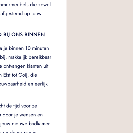
kamermeubels die zowel
es afgestemd op jouw
 BIJ ONS BINNEN
a je binnen 10 minuten
ij, makkelijk bereikbaar
e ontvangen klanten uit
Elst tot Ooij, die
rouwbaarheid en eerlijk
ht de tijd voor ze
n door je wensen en
t jouw nieuwe badkamer
ch en duurzaam is.