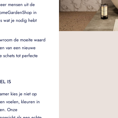
eer mensen uit de
HomeGardenShop in
es wat je nodig hebt
owroom de moeite waard
rpen van een nieuwe
 schets tot perfecte
L IS
amer kies je niet op
len voelen, kleuren in
ken. Onze
gericht als een echte