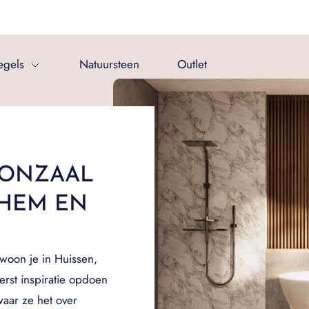
egels
Natuursteen
Outlet
OONZAAL
NHEM EN
woon je in Huissen,
erst inspiratie opdoen
waar ze het over