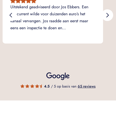
Dui
Uitstekend geadviseerd door Jos Ebbers. Een
ov
concurrent wilde voor duizenden euro’s het
ops
kanaal vervangen. Jos raadde aan eerst maar
na
eens een inspectie te doen en…
ve
4.5
/ 5 op basis van
65 reviews