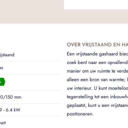
OVER
VRIJSTAAND EN 
Een vrijstaande gashaard biedt 
ijstaand
zoek bent naar een opvallend
as
manier om uw ruimte te verd
alleen een bron van warmte; h
uw interieur. U kunt moeitel
tegenstelling tot een inbouw
00/150 mm
geplaatst, kunt u een vrijsta
9 - 6.4 kW
positioneren.
art