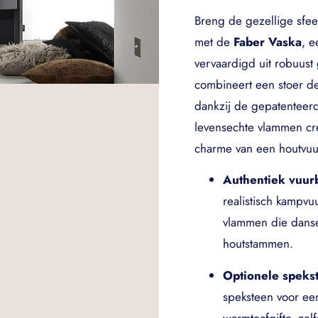
Breng de gezellige sfe
met de
Faber Vaska
, e
vervaardigd uit robuust
combineert een stoer d
dankzij de gepatenteer
levensechte vlammen cre
charme van een houtvuur
Authentiek vuur
realistisch kampvu
vlammen die dans
houtstammen.
Optionele speks
speksteen voor een
warmteafgifte, zel