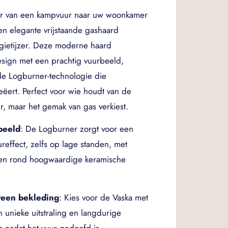
er van een kampvuur naar uw woonkamer
en elegante vrijstaande gashaard
 gietijzer. Deze moderne haard
esign met een prachtig vuurbeeld,
de Logburner-technologie die
ëert. Perfect voor wie houdt van de
, maar het gemak van gas verkiest.
beeld
: De Logburner zorgt voor een
ureffect, zelfs op lage standen, met
en rond hoogwaardige keramische
teen bekleding
: Kies voor de Vaska met
 unieke uitstraling en langdurige
fs nadat het vuur gedoofd is.