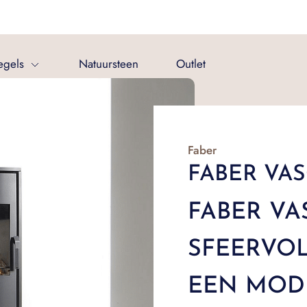
egels
Natuursteen
Outlet
Faber
FABER VA
FABER VA
SFEERVO
EEN MOD