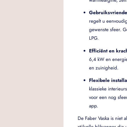
Gebruiksvriende
regelt u eenvoudi
gewenste sfeer. Ge
LPG.
Efficiënt en krac
6,4 kW en energie
en zuinigheid.
Flexibele installa
klassieke interieu
voor een nog sfeerv
app.
De Faber Vaska is niet 
stijlvolle blikvanger die