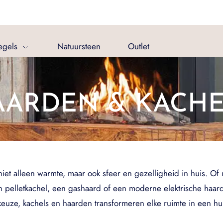
egels
Natuursteen
Outlet
AARDEN & KACHE
t alleen warmte, maar ook sfeer en gezelligheid in huis. Of u
 pelletkachel, een gashaard of een moderne elektrische haard, e
euze, kachels en haarden transformeren elke ruimte in een hui