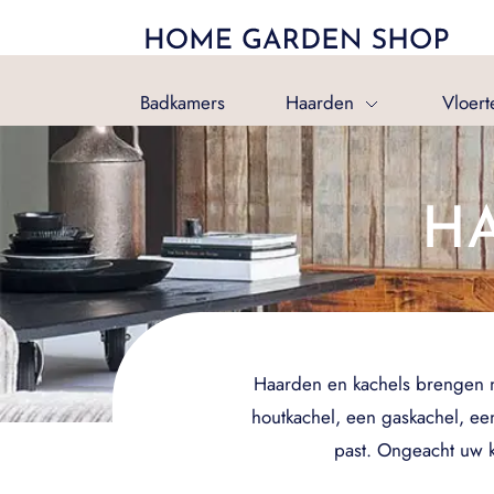
Badkamers
Haarden
Vloert
H
Haarden en kachels brengen nie
houtkachel, een gaskachel, een
past. Ongeacht uw k