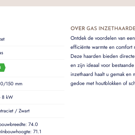
OVER
GAS INZETHAARD
Ontdek de voordelen van een 
zet
efficiënte warmte en comfort 
as
Deze haarden bieden directe 
en zijn ideaal voor bestaand
inzethaard haalt u gemak en m
gedoe met houtblokken of sc
00/150 mm
- 8 kW
traciet / Zwart
bouwbreedte: 74.0
Inbouwhoogte: 71.1