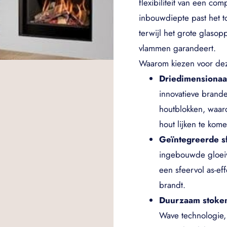
flexibiliteit van een co
inbouwdiepte past het to
terwijl het grote glas
vlammen garandeert.
Waarom kiezen voor de
Driedimensionaa
innovatieve brande
houtblokken, waar
hout lijken te kome
Geïntegreerde sf
ingebouwde gloeiv
een sfeervol as-eff
brandt.
Duurzaam stoke
Wave technologie