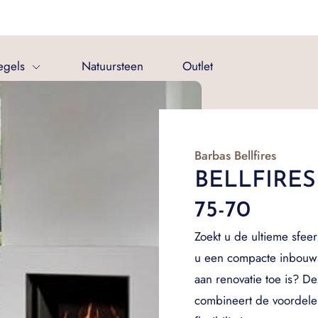
egels
Natuursteen
Outlet
Barbas Bellfires
BELLFIRES
75-70
Zoekt u de ultieme sfeer
u een compacte inbouws
aan renovatie toe is? 
combineert de voordel