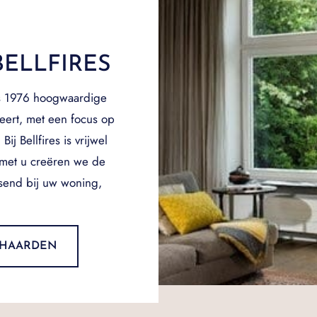
ELLFIRES
nds 1976 hoogwaardige
eert, met een focus op
ij Bellfires is vrijwel
 met u creëren we de
ssend bij uw woning,
S HAARDEN