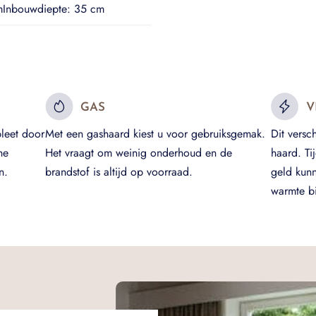
Inbouwdiepte: 35 cm
GAS
V
leet door
Met een gashaard kiest u voor gebruiksgemak.
Dit versc
ne
Het vraagt om weinig onderhoud en de
haard. Ti
n.
brandstof is altijd op voorraad.
geld kun
warmte bi