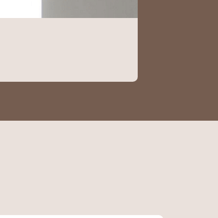
DUROFLAME
Duroflame Carré
Pelletkachels