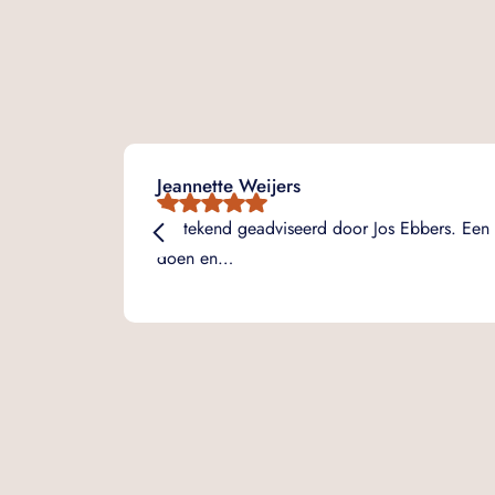
Jeannette Weijers
Uitstekend geadviseerd door Jos Ebbers. Een 
doen en…