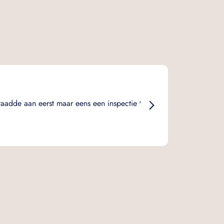
Marijn Hak
Duidelijk, e
raadde aan eerst maar eens een inspectie te
bepaalde op