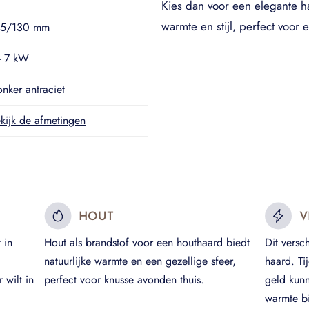
Kies dan voor een elegante 
warmte en stijl, perfect voor el
25/130 mm
- 7 kW
nker antraciet
kijk de afmetingen
HOUT
V
 in
Hout als brandstof voor een houthaard biedt
Dit versc
natuurlijke warmte en een gezellige sfeer,
haard. Ti
 wilt in
perfect voor knusse avonden thuis.
geld kun
warmte bi