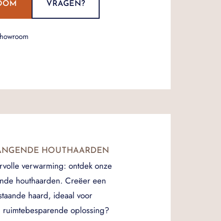
OOM
VRAGEN?
showroom
HANGENDE HOUTHAARDEN
ervolle verwarming: ontdek onze
gende houthaarden. Creëer een
staande haard, ideaal voor
en ruimtebesparende oplossing?